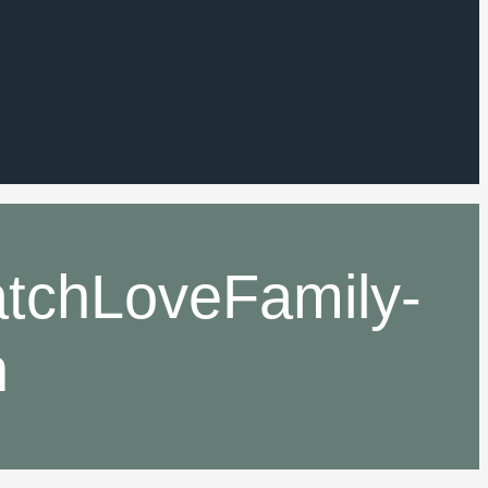
PatchLoveFamily-
h