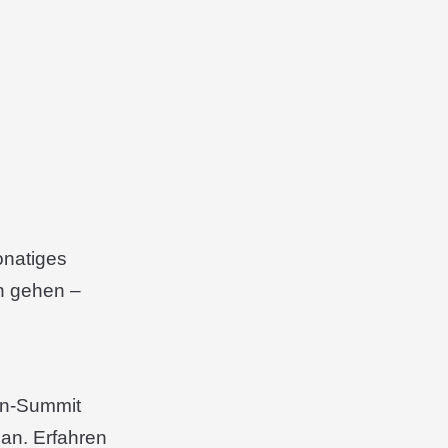
onatiges
en gehen –
ien-Summit
an. Erfahren