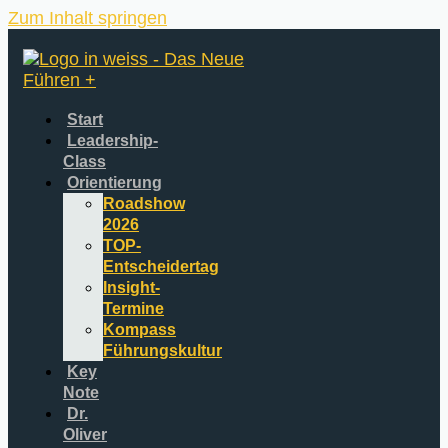
Zum Inhalt springen
Start
Leadership-
Class
Orientierung
Roadshow
2026
TOP-
Entscheidertag
Insight-
Termine
Kompass
Führungskultur
Key
Note
Dr.
Oliver