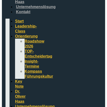
Haas
Unternehmenslösung
Kontakt
Start
Leadership-
Class
Orientierung
Roadshow
2026
TOP-
Entscheidertag
Insight-
Termine
Kompass
Führungskultur
Key
Note
Dr.
Oliver
Haas
Unternehmenslösung