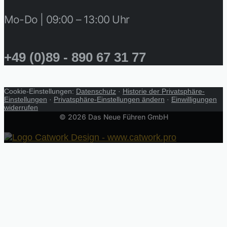
Mo-Do | 09:00 – 13:00 Uhr
+49 (0)89 - 890 67 31 77
Cookie-Einstellungen:
Datenschutz
·
Historie der Privatsphäre-
Einstellungen
·
Privatsphäre-Einstellungen ändern
·
Einwilligungen
widerrufen
© 2026 Das Neue Führen GmbH
Start
Leadership-Class
Roadshow 2026
TOP-Entscheidertag
Kompass Führungskultur